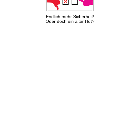
Endlich mehr Sicherheit!
Oder doch ein alter Hut?
Folgen
Teilen
Kontakt
Impressum
Datenschutz
AGB
Sitemap
Cookies helfen uns bei der Bereitstellung unserer Dienste. Mit
Nutzung unserer Dienste erklären Sie sich damit einverstanden,
dass wir Cookies verwenden.
Ich stimme zu