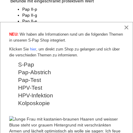
Befunde mit eingeschränkt protektivem Wert
Pap II-p
Pap II-g
Pap II-e
×
Gruppe
Pap III
Unklare bzw. zweifelhafte Befunde
NEU:
Wir haben alle Informationen rund um die folgenden Themen
in unseren S-Pap Shop integriert.
Pap III-p
Pap III-g
Klicken Sie
hier
, um direkt zum Shop zu gelangen und sich über
Pap III-e
die verschieden Themen zu informieren.
Pap III-x
S-Pap
Gruppe
Pap IIID
Pap-Abstrich
Dysplasie-Befunde mit größerer Regressionsneigung
Pap-Test
Pap IIID1
Pap IIID2
HPV-Test
Der Überblick über die Pap-Gruppen soll Ihnen helfen, Ihr
HPV-Infektion
Untersuchungsergebnis besser einschätzen zu können.
Kolposkopie
Gruppe
Pap IV
Unmittelbare Vorstadien des Zervixkarzinoms
Pap IVa-p